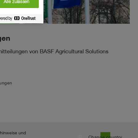
Alle zulassen
gen
itteilungen von BASF Agricultural Solutions
lungen
nhinweise und
public
Change country