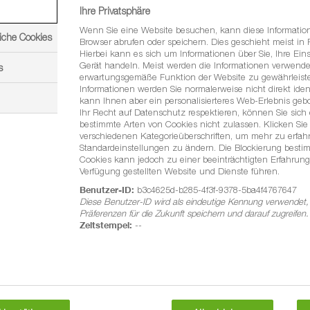
Ihre Privatsphäre
Wenn Sie eine Website besuchen, kann diese Informatio
iche Cookies
Browser abrufen oder speichern. Dies geschieht meist in
Hierbei kann es sich um Informationen über Sie, Ihre Eins
Gerät handeln. Meist werden die Informationen verwende
s
erwartungsgemäße Funktion der Website zu gewährleiste
Informationen werden Sie normalerweise nicht direkt ident
kann Ihnen aber ein personalisierteres Web-Erlebnis geb
Ihr Recht auf Datenschutz respektieren, können Sie sich
bestimmte Arten von Cookies nicht zulassen. Klicken Sie 
verschiedenen Kategorieüberschriften, um mehr zu erfa
Standardeinstellungen zu ändern. Die Blockierung besti
Cookies kann jedoch zu einer beeinträchtigten Erfahrung
Verfügung gestellten Website und Dienste führen.
Benutzer-ID:
b3c4625d-b285-4f3f-9378-5ba4f4767647
Diese Benutzer-ID wird als eindeutige Kennung verwendet,
Präferenzen für die Zukunft speichern und darauf zugreifen.
Zeitstempel:
--