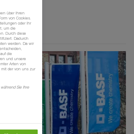
nen über Ihren
 Form von Cookies.
tellungen oder Ihr
t, um die
n. Durch diese
ifiziert. Dadurch
oten werden. Da wir
 entscheiden,
auf die
hren und unsere
mmter Arten von
 mit der von uns zur
 während Sie Ihre