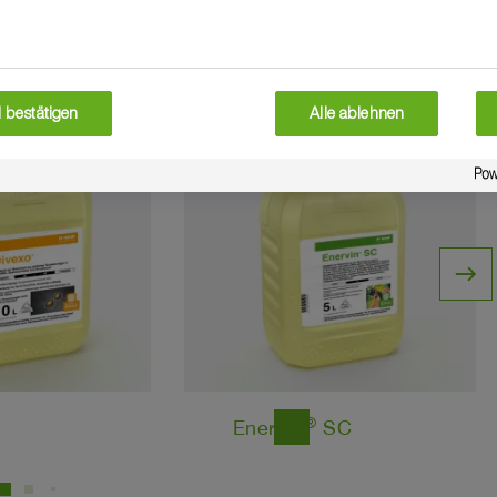
 bestätigen
Alle ablehnen
Fungizid
east
®
Enervin
SC
east