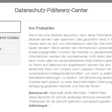
Datenschutz-Präferenz-Center
Ihre Privatsphäre
Wenn Sie eine Website besuchen, kann diese Informatio
iche Cookies
Browser abrufen oder speichern. Dies geschieht meist in
Hierbei kann es sich um Informationen über Sie, Ihre Eins
t ein effektiver Pflanzenschutz im Freilandgemüse
Gerät handeln. Meist werden die Informationen verwende
s
erwartungsgemäße Funktion der Website zu gewährleiste
er- oder unterirdischen Pflanzenteile vermarktet werden. So
Informationen werden Sie normalerweise nicht direkt ident
die Bedrohungen durch Unkräuter, Pilzkrankheiten und
kann Ihnen aber ein personalisierteres Web-Erlebnis geb
Ihr Recht auf Datenschutz respektieren, können Sie sich
bestimmte Arten von Cookies nicht zulassen. Klicken Sie 
verschiedenen Kategorieüberschriften, um mehr zu erfa
Standardeinstellungen zu ändern. Die Blockierung besti
lanzen. BASF bietet eine Vielzahl an Lösungen im Bereich
Cookies kann jedoch zu einer beeinträchtigten Erfahrung
Verfügung gestellten Website und Dienste führen.
nten und nachhaltigen Anbau von Sonderkulturen ermöglichen.
Benutzer-ID:
8c6d1a36-db38-4fbf-90b4-11b8f37f18e4
Diese Benutzer-ID wird als eindeutige Kennung verwendet,
Präferenzen für die Zukunft speichern und darauf zugreifen.
Zeitstempel:
--