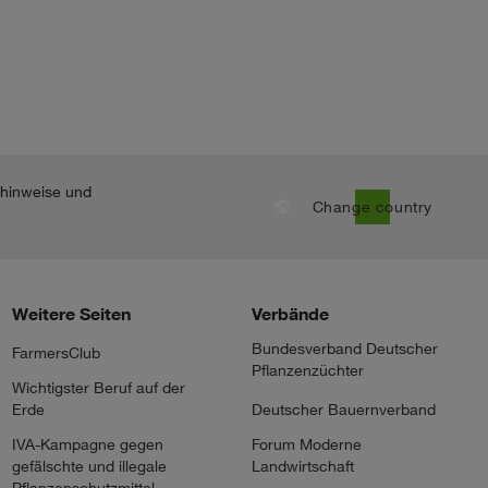
Bingelkraut
Blattflecke
east
east
Zwiebel
nhinweise und
public
Change country
Weitere Seiten
Verbände
Bundesverband Deutscher
FarmersClub
Pflanzenzüchter
Wichtigster Beruf auf der
Erde
Deutscher Bauernverband
IVA-Kampagne gegen
Forum Moderne
gefälschte und illegale
Landwirtschaft
Pflanzenschutzmittel