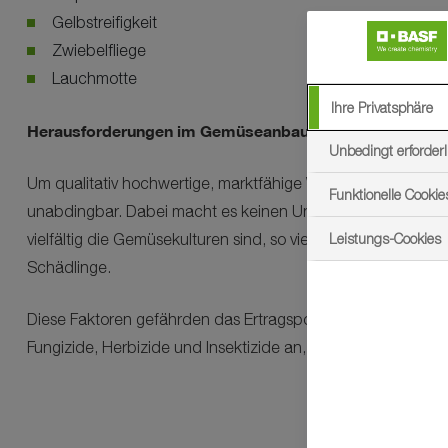
Gelbstreifigkeit
Zwiebelfliege
Lauchmotte
Ihre Privatsphäre
Herausforderungen im Gemüseanbau:
Unbedingt erforderl
Um qualitativ hochwertige, marktfähige Ware zu erzielen, is
Funktionelle Cookie
unabdingbar. Dabei macht es keinen Unterschied, ob die ob
Leistungs-Cookies
vielfältig die Gemüsekulturen sind, so vielfältig sind auch 
Schädlinge.
Diese Faktoren gefährden das Ertragspotenzial der Kulturpf
Fungizide, Herbizide und Insektizide an, die einen effizie