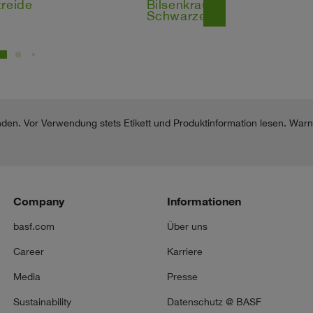
treide
Bilsenkraut,
east
Schwarzes
nden. Vor Verwendung stets Etikett und Produktinformation lesen. War
Company
Informationen
basf.com
Über uns
Career
Karriere
Media
Presse
Sustainability
Datenschutz @ BASF