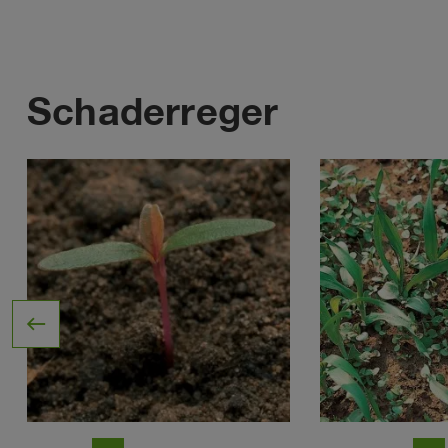
Schaderreger
west