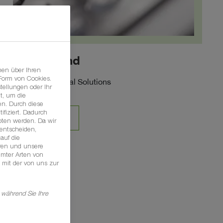
Serviceland
nen über Ihren
 Form von Cookies.
BASF Agricultural Solutions
tellungen oder Ihr
t, um die
n. Durch diese
ifiziert. Dadurch
KONTAKT
oten werden. Da wir
 entscheiden,
auf die
hren und unsere
mmter Arten von
 mit der von uns zur
 während Sie Ihre