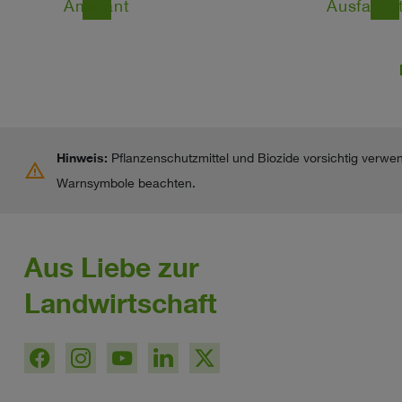
Amarant
Ausfallge
east
east
Hinweis:
Pflanzenschutzmittel und Biozide vorsichtig verwe
warning
Warnsymbole beachten.
Aus Liebe zur
Landwirtschaft