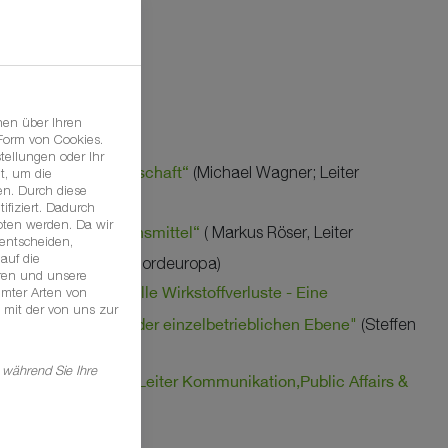
t
nen über Ihren
 Form von Cookies.
tellungen oder Ihr
 deutsche Landwirtschaft“
(Michael Wagner; Leiter
t, um die
n. Durch diese
a Nord)
ifiziert. Dadurch
oten werden. Da wir
ine regionalen Lebensmittel“
( Markus Röser, Leiter
 entscheiden,
auf die
rs & Nachhaltigkeit Nordeuropa)
hren und unsere
nität und potenzielle Wirkstoffverluste - Eine
mmter Arten von
 mit der von uns zur
lichen Risiken auf der einzelbetrieblichen Ebene"
(Steffen
mbH)
 während Sie Ihre
r mit Markus Röser, Leiter Kommunikation,Public Affairs &