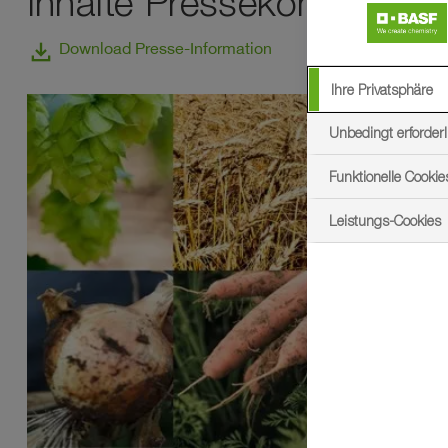
Inhalte Pressekonferenz
download
Download Presse-Information
Ihre Privatsphäre
Unbedingt erforderl
Funktionelle Cookie
Leistungs-Cookies