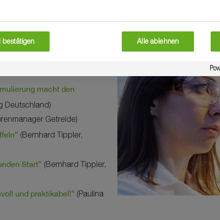
 bestätigen
Alle ablehnen
r Agricultural Solutions
ormulierung macht den
ng Deutschland)
urenmanager Getreide)
ffeln“
(Bernhard Tippler,
nden Start“
(Bernhard Tippler,
voll und praktikabel!“
(Paulina