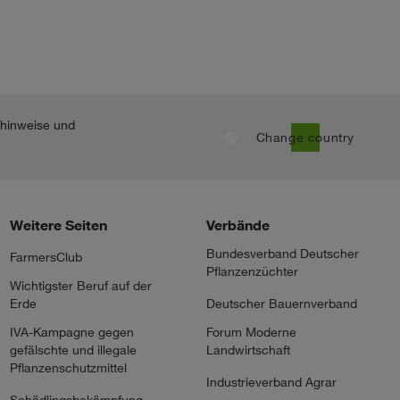
nhinweise und
public
Change country
Weitere Seiten
Verbände
Bundesverband Deutscher
FarmersClub
Pflanzenzüchter
Wichtigster Beruf auf der
Erde
Deutscher Bauernverband
IVA-Kampagne gegen
Forum Moderne
gefälschte und illegale
Landwirtschaft
Pflanzenschutzmittel
Industrieverband Agrar
Schädlingsbekämpfung