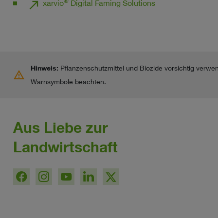
north_east
®
xarvio
Digital Faming Solutions
Hinweis:
Pflanzenschutzmittel und Biozide vorsichtig verwe
warning
Warnsymbole beachten.
Aus Liebe zur
Landwirtschaft