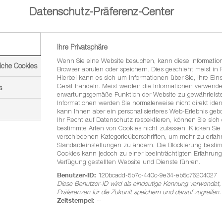
Datenschutz-Präferenz-Center
Ihre Privatsphäre
Wirkstoffvielfal
Wenn Sie eine Website besuchen, kann diese Informatio
iche Cookies
Browser abrufen oder speichern. Dies geschieht meist in
Hierbei kann es sich um Informationen über Sie, Ihre Eins
download
„Wettbewerbsfähigkeit
Gerät handeln. Meist werden die Informationen verwende
s
erwartungsgemäße Funktion der Website zu gewährleiste
Agricultural Solutions Europ
Informationen werden Sie normalerweise nicht direkt ident
kann Ihnen aber ein personalisierteres Web-Erlebnis geb
download
"Keine Wirkstoffe - ke
Ihr Recht auf Datenschutz respektieren, können Sie sich
bestimmte Arten von Cookies nicht zulassen. Klicken Sie 
Kommunikation, Public Affai
verschiedenen Kategorieüberschriften, um mehr zu erfa
download
"Nahrungsmittelsouverä
Standardeinstellungen zu ändern. Die Blockierung besti
Cookies kann jedoch zu einer beeinträchtigten Erfahrung
Einschätzung von wirtschaft
Verfügung gestellten Website und Dienste führen.
Noleppa, HFFA Research G
Benutzer-ID:
120bcadd-5b7c-440c-9e34-eb5c76204027
Diese Benutzer-ID wird als eindeutige Kennung verwendet,
north_east
Interview von top agra
Präferenzen für die Zukunft speichern und darauf zugreifen.
Zeitstempel:
--
Nachhaltigkeit Nordeuropa