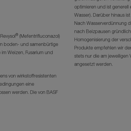
optimieren und ist generell 
Wasser). Darüber hinaus is
Nach Wasserverdünnung der 
nach Beizpausen gründlich 
®
 Revysol
(Mefentrifluconazol)
Homogenisierung der vers
en boden- und samenbürtige
Produkte empfehlen wir den
) im Weizen, Fusarium und
stets nur die am jeweilige
angesetzt werden.
ens von wirkstoffresistenten
Bedingungen eine
lossen werden. Die von BASF