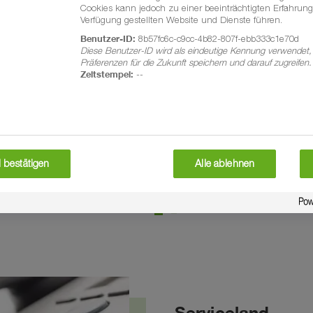
Cookies kann jedoch zu einer beeinträchtigten Erfahrung
Verfügung gestellten Website und Dienste führen.
Mit unserem Newsletter immer top informiert:
Benutzer-ID:
8b57fc6c-c9cc-4b82-807f-ebb333c1e70d
Erhalten Sie mit unserer Regionalberatung
Diese Benutzer-ID wird als eindeutige Kennung verwendet,
Präferenzen für die Zukunft speichern und darauf zugreifen.
passende Infos für Ihre Region.
Zeitstempel:
--
Per E-Mail oder WhatsApp!
east
Jetzt anmelden
 bestätigen
Alle ablehnen
Serviceland