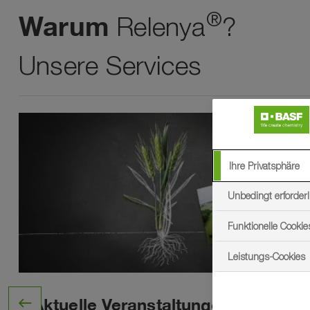
®
Warum
Relenya
?
Unsere Services
Ihre Privatsphäre
Unbedingt erforderl
Funktionelle Cookie
Leistungs-Cookies
west
Aktuelle Veranstaltungen