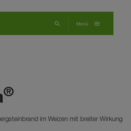
search
menu
Menü
®
a
ergsteinbrand im Weizen mit breiter Wirkung