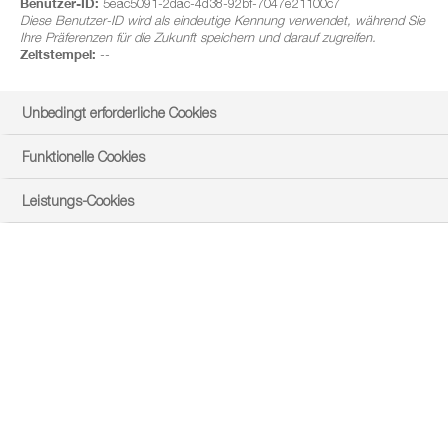
Benutzer-ID:
5eac5091-2dac-4d38-92bf-7047e21100c7
App jetzt herunter und profitieren Sie von den Vorteilen des
Diese Benutzer-ID wird als eindeutige Kennung verwendet, während Sie
digitalen Pflanzenbau-Assistenten von BASF.
Ihre Präferenzen für die Zukunft speichern und darauf zugreifen.
Zeitstempel:
--
Unbedingt erforderliche Cookies
Funktionelle Cookies
Leistungs-Cookies
Ihren Unterstützer für die Pflanzenbausaison
gibt es jetzt auch als App für Android!
Erhalten sie regionale agronomische