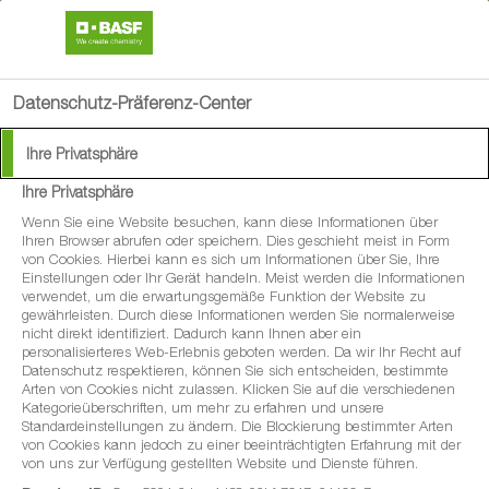
AgAssist-App
Ansicht
×
BASF Digital Solutions GmbH
Gratis
Datenschutz-Präferenz-Center
search
menu
Ihre Privatsphäre
Ihre Privatsphäre
Wenn Sie eine Website besuchen, kann diese Informationen über
Ihren Browser abrufen oder speichern. Dies geschieht meist in Form
von Cookies. Hierbei kann es sich um Informationen über Sie, Ihre
Der digitale
Einstellungen oder Ihr Gerät handeln. Meist werden die Informationen
verwendet, um die erwartungsgemäße Funktion der Website zu
Pflanzenbau-Assistent
gewährleisten. Durch diese Informationen werden Sie normalerweise
nicht direkt identifiziert. Dadurch kann Ihnen aber ein
personalisierteres Web-Erlebnis geboten werden. Da wir Ihr Recht auf
Datenschutz respektieren, können Sie sich entscheiden, bestimmte
AgAssist-App
Arten von Cookies nicht zulassen. Klicken Sie auf die verschiedenen
Kategorieüberschriften, um mehr zu erfahren und unsere
Standardeinstellungen zu ändern. Die Blockierung bestimmter Arten
Die AgAssist-App von BASF unterstützt Sie optimal im
von Cookies kann jedoch zu einer beeinträchtigten Erfahrung mit der
von uns zur Verfügung gestellten Website und Dienste führen.
Verlauf der Pflanzenbausaison. Laden Sie sich die AgAssist-