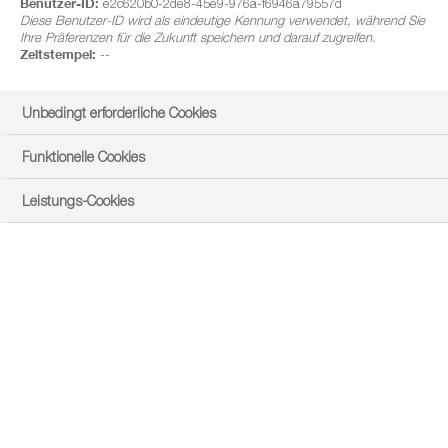
Benutzer-ID:
e2c620b0-2de8-45e9-976a-f6946a79557d
Diese Benutzer-ID wird als eindeutige Kennung verwendet, während Sie
Ihre Präferenzen für die Zukunft speichern und darauf zugreifen.
Zeitstempel:
--
Unbedingt erforderliche Cookies
Funktionelle Cookies
Leistungs-Cookies
Sehen Sie schwarz, wenn Sie an die Abreife denken – oder
eher weiß? Weißstängeligkeit (Sklerotinia), Rapsschwärze
(Alternaria) und Co. können dem Raps schwer zusetzen
und kosten wertvollen Ertrag! Am wirkungsvollsten gegen
Abreifekrankheiten ist die Blütenbehandlung im Raps. Sie
sichert und steigert den Ertrag.
Krankheiten wie Sklerotinia, Alternaria, Grauschimmel und
Phoma können deutliche Ertragsverluste verursachen.