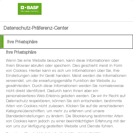
search
menu
Datenschutz-Präferenz-Center
Ihre Privatsphäre
Kein Grund,
Ihre Privatsphäre
schwarz(weiß) zu sehen
Wenn Sie eine Website besuchen, kann diese Informationen über
Ihren Browser abrufen oder speichern. Dies geschieht meist in Form
von Cookies. Hierbei kann es sich um Informationen über Sie, Ihre
Einstellungen oder Ihr Gerät handeln. Meist werden die Informationen
verwendet, um die erwartungsgemäße Funktion der Website zu
gewährleisten. Durch diese Informationen werden Sie normalerweise
Blütenbehandlung im Raps:
nicht direkt identifiziert. Dadurch kann Ihnen aber ein
personalisierteres Web-Erlebnis geboten werden. Da wir Ihr Recht auf
Doppelt schützt am besten
Datenschutz respektieren, können Sie sich entscheiden, bestimmte
Arten von Cookies nicht zulassen. Klicken Sie auf die verschiedenen
Kategorieüberschriften, um mehr zu erfahren und unsere
Standardeinstellungen zu ändern. Die Blockierung bestimmter Arten
von Cookies kann jedoch zu einer beeinträchtigten Erfahrung mit der
von uns zur Verfügung gestellten Website und Dienste führen.