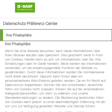
search
menu
Datenschutz-Präferenz-Center
Ihre Privatsphäre
Innovationen für eine
Ihre Privatsphäre
produktivere und
Wenn Sie eine Website besuchen, kann diese Informationen über
Ihren Browser abrufen oder speichern. Dies geschieht meist in Form
von Cookies. Hierbei kann es sich um Informationen über Sie, Ihre
nachhaltigere
Einstellungen oder Ihr Gerät handeln. Meist werden die Informationen
verwendet, um die erwartungsgemäße Funktion der Website zu
Landwirtschaft
gewährleisten. Durch diese Informationen werden Sie normalerweise
nicht direkt identifiziert. Dadurch kann Ihnen aber ein
personalisierteres Web-Erlebnis geboten werden. Da wir Ihr Recht auf
Datenschutz respektieren, können Sie sich entscheiden, bestimmte
Arten von Cookies nicht zulassen. Klicken Sie auf die verschiedenen
Kategorieüberschriften, um mehr zu erfahren und unsere
BASF verstärkt die Forschung und Entwicklung für
Standardeinstellungen zu ändern. Die Blockierung bestimmter Arten
von Cookies kann jedoch zu einer beeinträchtigten Erfahrung mit der
nachhaltige landwirtschaftliche Innovationen. Ziel ist es,
von uns zur Verfügung gestellten Website und Dienste führen.
Landwirte dabei zu unterstützen, die ökologischen und