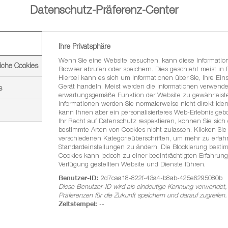
 Standfestigkeit und Lagervermeidung und somit stabiler
Datenschutz-Präferenz-Center
Ihre Privatsphäre
Wenn Sie eine Website besuchen, kann diese Informatio
iche Cookies
Browser abrufen oder speichern. Dies geschieht meist in
lanzen
Hierbei kann es sich um Informationen über Sie, Ihre Eins
Gerät handeln. Meist werden die Informationen verwende
ssen die Kulturpflanzen erkranken
s
erwartungsgemäße Funktion der Website zu gewährleiste
in Konkurrenz um Licht, Wasser und Nährstoffe
Informationen werden Sie normalerweise nicht direkt ident
kann Ihnen aber ein personalisierteres Web-Erlebnis geb
rpflanzen
Ihr Recht auf Datenschutz respektieren, können Sie sich
bestimmte Arten von Cookies nicht zulassen. Klicken Sie 
lanze. BASF bietet eine Vielzahl an Lösungen im Bereich
verschiedenen Kategorieüberschriften, um mehr zu erfa
Standardeinstellungen zu ändern. Die Blockierung besti
 um die negativen Auswirkungen der ackerbaulichen
Cookies kann jedoch zu einer beeinträchtigten Erfahrung
Verfügung gestellten Website und Dienste führen.
Benutzer-ID:
2d7caa18-822f-43a4-b8ab-425e6295080b
Diese Benutzer-ID wird als eindeutige Kennung verwendet,
Präferenzen für die Zukunft speichern und darauf zugreifen.
Zeitstempel:
--