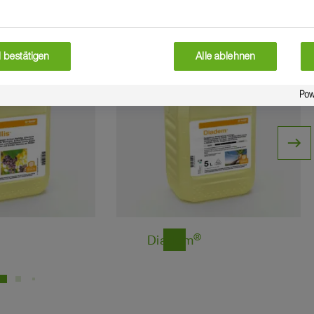
star
Fungizid
 bestätigen
Alle ablehnen
east
®
Diadem
east