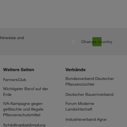
nhinweise und
public
Change country
Weitere Seiten
Verbände
Bundesverband Deutscher
FarmersClub
Pflanzenzüchter
Wichtigster Beruf auf der
Erde
Deutscher Bauernverband
IVA-Kampagne gegen
Forum Moderne
gefälschte und illegale
Landwirtschaft
Pflanzenschutzmittel
Industrieverband Agrar
Schädlingsbekämpfung