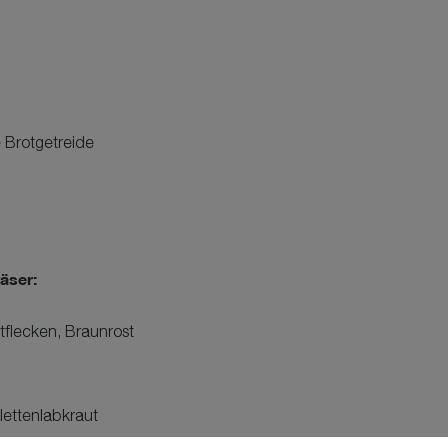
 Brotgetreide
äser:
flecken, Braunrost
lettenlabkraut