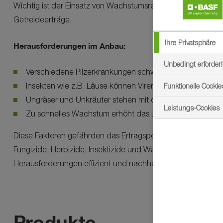
Wichtig ist der Einsatz von Wachstumsreglern für eine gute
Getreideerträge.
Ihre Privatsphäre
Herausforderungen im Anbau:
Unbedingt erforderl
Verschiedene Pilzerkrankungen schwächen die Kulturpf
Insekten wie z.B. Läuse können Viren übertragen und la
Funktionelle Cookie
Ungräser und Unkräuter stehen mit den Kulturpflanzen 
Leistungs-Cookies
Zu schnelles Wachstum erhöht das Lagerrisiko der Kultu
Diese Faktoren gefährden das Ertragspotential der Kulturpf
Fungizide, Herbizide, Insektizide und Wachstumsregler an,
Herausforderungen effizient und nachhaltig zu minimieren.
Produkte