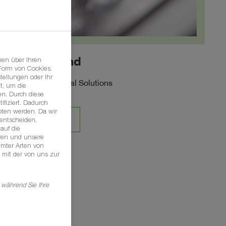
Serviceland
nen über Ihren
 Form von Cookies.
tellungen oder Ihr
BASF Agricultural Solutions
t, um die
n. Durch diese
ifiziert. Dadurch
oten werden. Da wir
KONTAKT
 entscheiden,
auf die
hren und unsere
mmter Arten von
 mit der von uns zur
 während Sie Ihre