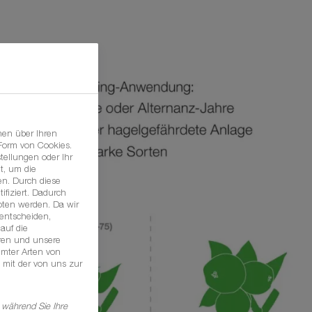
nen über Ihren
 Form von Cookies.
tellungen oder Ihr
t, um die
n. Durch diese
ifiziert. Dadurch
oten werden. Da wir
 entscheiden,
auf die
hren und unsere
mmter Arten von
 mit der von uns zur
 während Sie Ihre