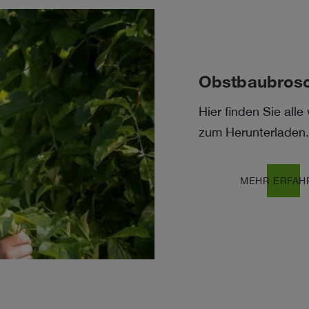
Obstbaubros
Hier finden Sie all
zum Herunterladen.
download
MEHR ERFAH