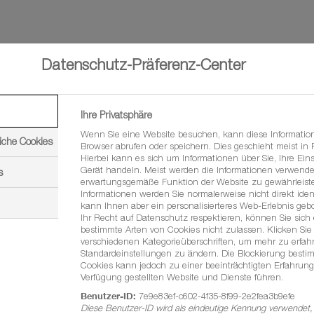
Datenschutz-Präferenz-Center
Ihre Privatsphäre
Wenn Sie eine Website besuchen, kann diese Informatio
iche Cookies
Browser abrufen oder speichern. Dies geschieht meist in
Hierbei kann es sich um Informationen über Sie, Ihre Eins
Gerät handeln. Meist werden die Informationen verwende
s
erwartungsgemäße Funktion der Website zu gewährleiste
Informationen werden Sie normalerweise nicht direkt ident
kann Ihnen aber ein personalisierteres Web-Erlebnis geb
Ihr Recht auf Datenschutz respektieren, können Sie sich
bestimmte Arten von Cookies nicht zulassen. Klicken Sie 
verschiedenen Kategorieüberschriften, um mehr zu erfa
Standardeinstellungen zu ändern. Die Blockierung besti
Cookies kann jedoch zu einer beeinträchtigten Erfahrung
Verfügung gestellten Website und Dienste führen.
Benutzer-ID:
7e9e83ef-c602-4f35-8f99-2e2fea3b9efe
Diese Benutzer-ID wird als eindeutige Kennung verwendet,