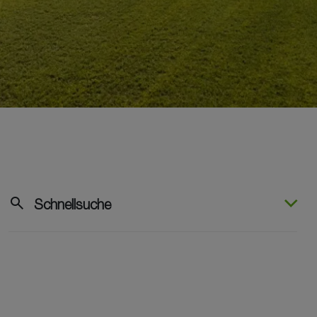
search
Schnellsuche