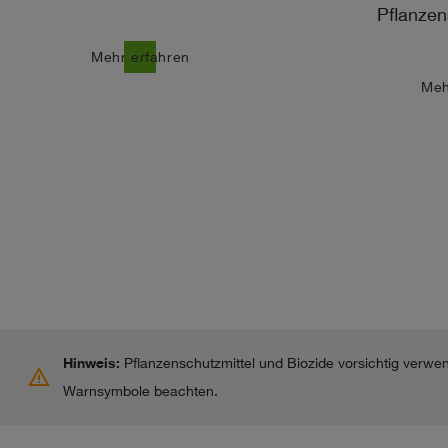
Pflanzen
north_east
Mehr erfahren
east
Meh
Hinweis:
Pflanzenschutzmittel und Biozide vorsichtig verwe
warning
Warnsymbole beachten.