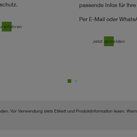
schutz.
passende Infos für Ihre
Per E-Mail oder Whats
r erfahren
east
Jetzt anmelden
nden. Vor Verwendung stets Etikett und Produktinformation lesen. War