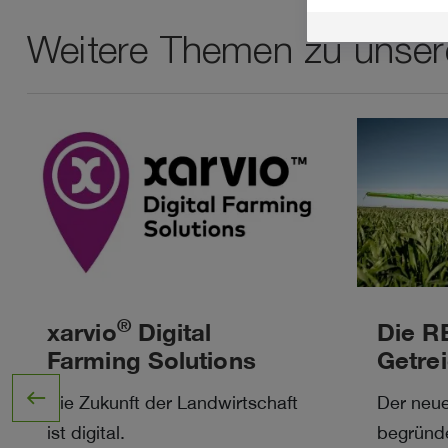
Weitere Themen zu unser
®
xarvio
Digital
Die R
Farming Solutions
Getre
west
Die Zukunft der Landwirtschaft
Der neue
ist digital.
begründe