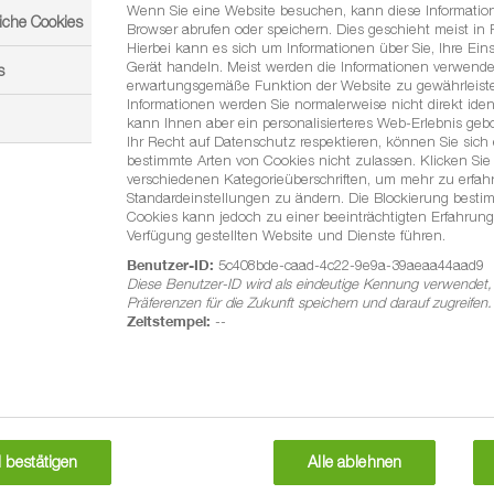
Wenn Sie eine Website besuchen, kann diese Informatio
iche Cookies
Browser abrufen oder speichern. Dies geschieht meist in
Hierbei kann es sich um Informationen über Sie, Ihre Eins
Gerät handeln. Meist werden die Informationen verwende
s
erwartungsgemäße Funktion der Website zu gewährleiste
Informationen werden Sie normalerweise nicht direkt ident
kann Ihnen aber ein personalisierteres Web-Erlebnis geb
Ihr Recht auf Datenschutz respektieren, können Sie sich
bestimmte Arten von Cookies nicht zulassen. Klicken Sie 
verschiedenen Kategorieüberschriften, um mehr zu erfa
Standardeinstellungen zu ändern. Die Blockierung besti
Produkt-Downl
Cookies kann jedoch zu einer beeinträchtigten Erfahrung
Verfügung gestellten Website und Dienste führen.
Benutzer-ID:
5c408bde-caad-4c22-9e9a-39aeaa44aad9
ttyp, Wirkstoff und
Hier finden Sie die Ge
Diese Benutzer-ID wird als eindeutige Kennung verwendet,
unserer Produkte als P
Präferenzen für die Zukunft speichern und darauf zugreifen.
Zeitstempel:
--
Produkt-Downloads
 bestätigen
Alle ablehnen