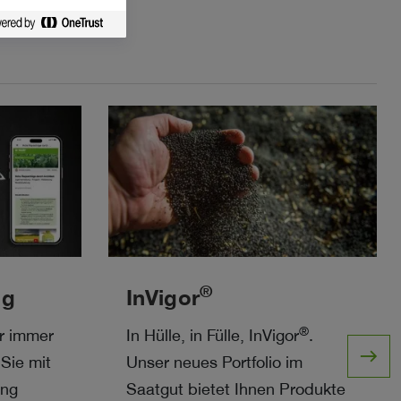
®
ng
InVigor
®
r immer
In Hülle, in Fülle, InVigor
.
east
 Sie mit
Unser neues Portfolio im
ung
Saatgut bietet Ihnen Produkte