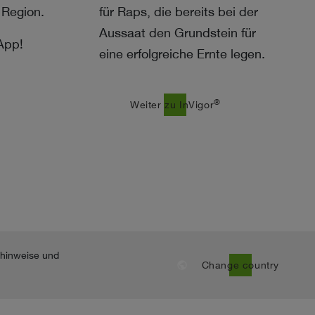
 Region.
für Raps, die bereits bei der
Aussaat den Grundstein für
App!
eine erfolgreiche Ernte legen.
®
east
Weiter zu InVigor
nhinweise und
public
Change country