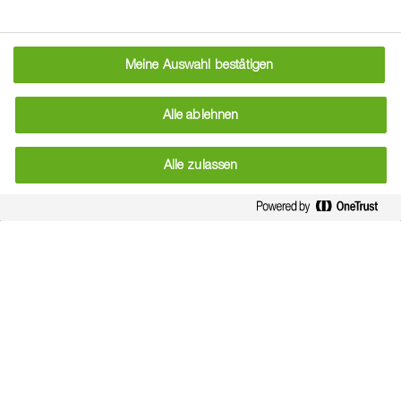
Meine Auswahl bestätigen
Alle ablehnen
Alle zulassen
Armani
Sehr gute Ertragsstabilität bei hohen bis sehr
hohen Korn- und Ölerträgen.
east
Zum Produkt