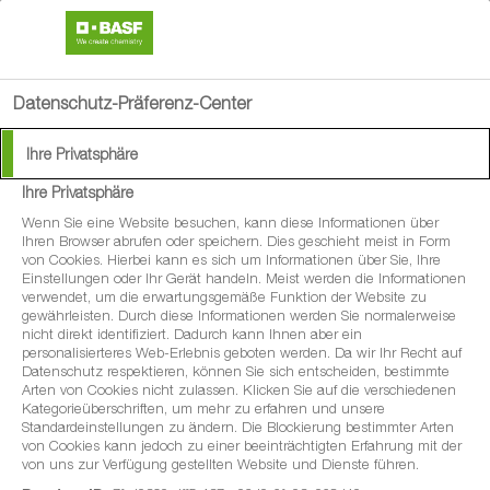
search
menu
Datenschutz-Präferenz-Center
Ihre Privatsphäre
Ihre Privatsphäre
®
RAK
1 Neu
Wenn Sie eine Website besuchen, kann diese Informationen über
Ihren Browser abrufen oder speichern. Dies geschieht meist in Form
von Cookies. Hierbei kann es sich um Informationen über Sie, Ihre
Pheromonprodukt für die Bekämpfung des
Einstellungen oder Ihr Gerät handeln. Meist werden die Informationen
verwendet, um die erwartungsgemäße Funktion der Website zu
Einbindigen Traubenwicklers im Weinbau
gewährleisten. Durch diese Informationen werden Sie normalerweise
nicht direkt identifiziert. Dadurch kann Ihnen aber ein
personalisierteres Web-Erlebnis geboten werden. Da wir Ihr Recht auf
Datenschutz respektieren, können Sie sich entscheiden, bestimmte
Arten von Cookies nicht zulassen. Klicken Sie auf die verschiedenen
Kategorieüberschriften, um mehr zu erfahren und unsere
Standardeinstellungen zu ändern. Die Blockierung bestimmter Arten
von Cookies kann jedoch zu einer beeinträchtigten Erfahrung mit der
von uns zur Verfügung gestellten Website und Dienste führen.