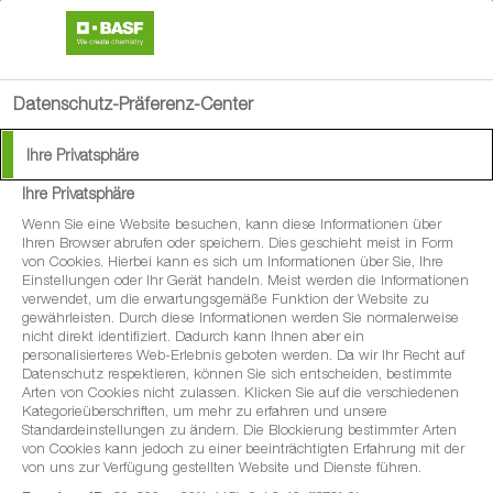
search
menu
Datenschutz-Präferenz-Center
Ihre Privatsphäre
Ihre Privatsphäre
®
Vizura
Wenn Sie eine Website besuchen, kann diese Informationen über
Ihren Browser abrufen oder speichern. Dies geschieht meist in Form
von Cookies. Hierbei kann es sich um Informationen über Sie, Ihre
Der Stickstoff-Stabilisator für Gülle und
Einstellungen oder Ihr Gerät handeln. Meist werden die Informationen
verwendet, um die erwartungsgemäße Funktion der Website zu
Biogasgärreste
gewährleisten. Durch diese Informationen werden Sie normalerweise
nicht direkt identifiziert. Dadurch kann Ihnen aber ein
personalisierteres Web-Erlebnis geboten werden. Da wir Ihr Recht auf
Datenschutz respektieren, können Sie sich entscheiden, bestimmte
Arten von Cookies nicht zulassen. Klicken Sie auf die verschiedenen
Kategorieüberschriften, um mehr zu erfahren und unsere
Standardeinstellungen zu ändern. Die Blockierung bestimmter Arten
von Cookies kann jedoch zu einer beeinträchtigten Erfahrung mit der
von uns zur Verfügung gestellten Website und Dienste führen.