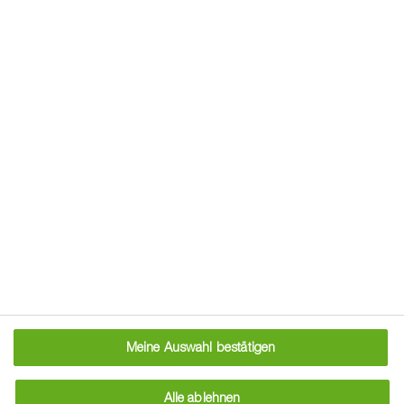
Storchschnabel,
Schlitzblättriger
[Geranium dissectum]
Meine Auswahl bestätigen
Alle ablehnen