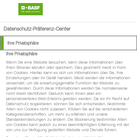
search
menu
Datenschutz-Präferenz-Center
Ihre Privatsphäre
Herausforderungen bei
Ihre Privatsphäre
der Blütenbehandlung
Wenn Sie eine Website besuchen, kann diese Informationen über
Ihren Browser abrufen oder speichern. Dies geschieht meist in Form
von Cookies. Hierbei kann es sich um Informationen über Sie, Ihre
in Raps
Einstellungen oder Ihr Gerät handeln. Meist werden die Informationen
verwendet, um die erwartungsgemäße Funktion der Website zu
gewährleisten. Durch diese Informationen werden Sie normalerweise
nicht direkt identifiziert. Dadurch kann Ihnen aber ein
personalisierteres Web-Erlebnis geboten werden. Da wir Ihr Recht auf
Datenschutz respektieren, können Sie sich entscheiden, bestimmte
Sichern Sie die über das ganze Jahr getätigten
Arten von Cookies nicht zulassen. Klicken Sie auf die verschiedenen
Kategorieüberschriften, um mehr zu erfahren und unsere
Investitionen ab.
Standardeinstellungen zu ändern. Die Blockierung bestimmter Arten
von Cookies kann jedoch zu einer beeinträchtigten Erfahrung mit der
von uns zur Verfügung gestellten Website und Dienste führen.