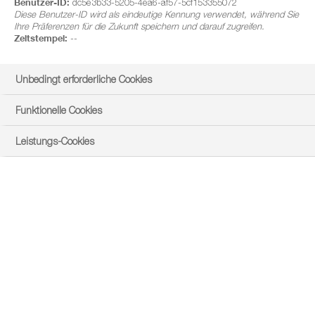
Benutzer-ID:
dc5e3b33-5205-4ea6-af57-5cf153355072
Diese Benutzer-ID wird als eindeutige Kennung verwendet, während Sie
die sind typisch in Deutschland) immer stärker aus. Sie
Ihre Präferenzen für die Zukunft speichern und darauf zugreifen.
gefährden den wirtschaftlichen Anbau von Getreide. Als
Zeitstempel:
--
Retter erweist sich Raps im Verbund mit bodenwirksamen
Herbiziden.
Unbedingt erforderliche Cookies
Funktionelle Cookies
Leistungs-Cookies
Auf immer mehr Ackerflächen, die noch vor fünf bis zehn
Jahren weitgehend ungrasfrei waren, sprießen heute