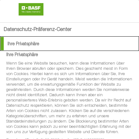
search
menu
Datenschutz-Präferenz-Center
Ihre Privatsphäre
Ungräser, macht euch auf
Ihre Privatsphäre
Raps gefasst!
Wenn Sie eine Website besuchen, kann diese Informationen über
Ihren Browser abrufen oder speichern. Dies geschieht meist in Form
von Cookies. Hierbei kann es sich um Informationen über Sie, Ihre
Einstellungen oder Ihr Gerät handeln. Meist werden die Informationen
verwendet, um die erwartungsgemäße Funktion der Website zu
gewährleisten. Durch diese Informationen werden Sie normalerweise
Was die Fruchtfolge und bodenwirksame Herbizide
nicht direkt identifiziert. Dadurch kann Ihnen aber ein
personalisierteres Web-Erlebnis geboten werden. Da wir Ihr Recht auf
bewirken
Datenschutz respektieren, können Sie sich entscheiden, bestimmte
Arten von Cookies nicht zulassen. Klicken Sie auf die verschiedenen
Kategorieüberschriften, um mehr zu erfahren und unsere
Standardeinstellungen zu ändern. Die Blockierung bestimmter Arten
von Cookies kann jedoch zu einer beeinträchtigten Erfahrung mit der
Der Ackerfuchsschwanz und andere einjährige Ungräser
von uns zur Verfügung gestellten Website und Dienste führen.
breiten sich besonders in getreidelastigen Fruchtfolgen (und