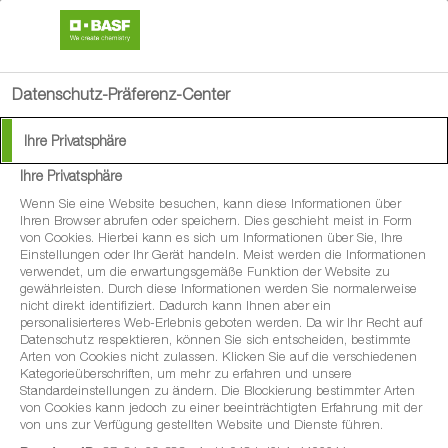
search
menu
Datenschutz-Präferenz-Center
Ihre Privatsphäre
Ihre Privatsphäre
®
Nemaslug
2.0
Wenn Sie eine Website besuchen, kann diese Informationen über
Ihren Browser abrufen oder speichern. Dies geschieht meist in Form
von Cookies. Hierbei kann es sich um Informationen über Sie, Ihre
Biologische Kontrolle von Nacktschnecken
Einstellungen oder Ihr Gerät handeln. Meist werden die Informationen
verwendet, um die erwartungsgemäße Funktion der Website zu
gewährleisten. Durch diese Informationen werden Sie normalerweise
nicht direkt identifiziert. Dadurch kann Ihnen aber ein
personalisierteres Web-Erlebnis geboten werden. Da wir Ihr Recht auf
Datenschutz respektieren, können Sie sich entscheiden, bestimmte
Arten von Cookies nicht zulassen. Klicken Sie auf die verschiedenen
Kategorieüberschriften, um mehr zu erfahren und unsere
Standardeinstellungen zu ändern. Die Blockierung bestimmter Arten
von Cookies kann jedoch zu einer beeinträchtigten Erfahrung mit der
von uns zur Verfügung gestellten Website und Dienste führen.