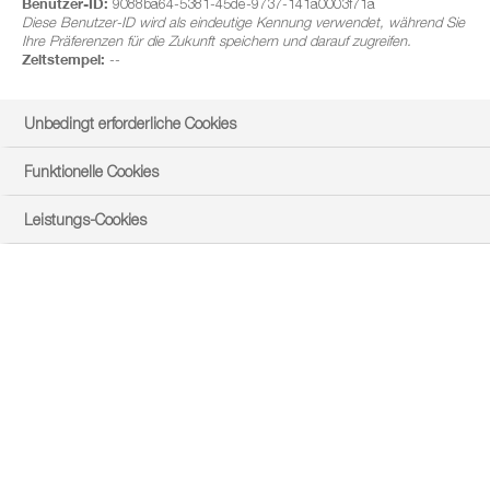
Benutzer-ID:
9088ba64-5381-45de-9737-141a0003f71a
Getreide müssen erfolgreich und sicher bekämpft werden.
Diese Benutzer-ID wird als eindeutige Kennung verwendet, während Sie
Ihre Präferenzen für die Zukunft speichern und darauf zugreifen.
Es wird immer schwieriger, weil sich viele Erreger
Zeitstempel:
--
zunehmend an einzelne Wirkstoffe anpassen. Doch ein
®
Revysol
neuer Azol-Wirkstoff hält stabil dagegen –
. Wie
Unbedingt erforderliche Cookies
wirkt er – und wie können Sie ihn am nutzbringendsten
Funktionelle Cookies
einsetzen?
Leistungs-Cookies