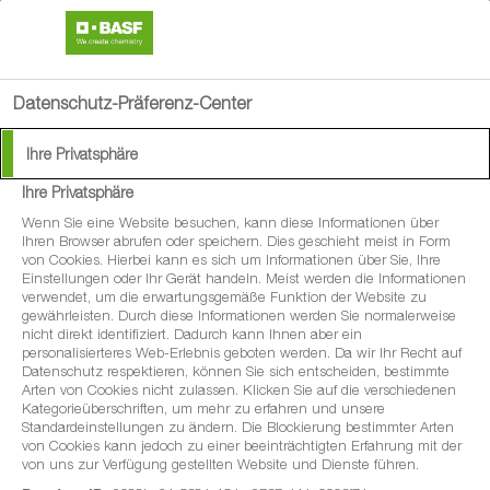
search
menu
Datenschutz-Präferenz-Center
Ihre Privatsphäre
Krankheitsbekämpfung im
Ihre Privatsphäre
Getreide
Wenn Sie eine Website besuchen, kann diese Informationen über
Ihren Browser abrufen oder speichern. Dies geschieht meist in Form
von Cookies. Hierbei kann es sich um Informationen über Sie, Ihre
Einstellungen oder Ihr Gerät handeln. Meist werden die Informationen
verwendet, um die erwartungsgemäße Funktion der Website zu
gewährleisten. Durch diese Informationen werden Sie normalerweise
Die Behandlungen müssen
nicht direkt identifiziert. Dadurch kann Ihnen aber ein
personalisierteres Web-Erlebnis geboten werden. Da wir Ihr Recht auf
sitzen!
Datenschutz respektieren, können Sie sich entscheiden, bestimmte
Arten von Cookies nicht zulassen. Klicken Sie auf die verschiedenen
Kategorieüberschriften, um mehr zu erfahren und unsere
Standardeinstellungen zu ändern. Die Blockierung bestimmter Arten
von Cookies kann jedoch zu einer beeinträchtigten Erfahrung mit der
Ob Septoria und Braunrost im Weizen oder Ramularia und
von uns zur Verfügung gestellten Website und Dienste führen.
Netzflecken in der Gerste: Die wichtigsten Schaderreger im