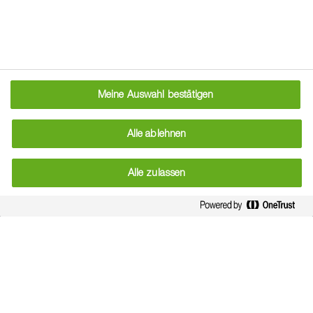
Meine Auswahl bestätigen
Alle ablehnen
Alle zulassen
®
Spectrum
TBZ-freie Herbizid-Lösung gegen
Unkrauthirsen und breite Mischverunkrautung
in Mais
east
Zum Produkt