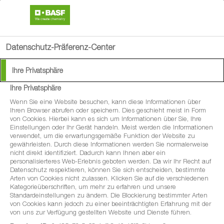
search
menu
Datenschutz-Präferenz-Center
Ihre Privatsphäre
Änderung der Witterung in
Ihre Privatsphäre
der
Wenn Sie eine Website besuchen, kann diese Informationen über
Ihren Browser abrufen oder speichern. Dies geschieht meist in Form
von Cookies. Hierbei kann es sich um Informationen über Sie, Ihre
Hauptwachstumsphase
Einstellungen oder Ihr Gerät handeln. Meist werden die Informationen
verwendet, um die erwartungsgemäße Funktion der Website zu
des Getreides –
gewährleisten. Durch diese Informationen werden Sie normalerweise
nicht direkt identifiziert. Dadurch kann Ihnen aber ein
personalisierteres Web-Erlebnis geboten werden. Da wir Ihr Recht auf
Auswirkungen auf den
Datenschutz respektieren, können Sie sich entscheiden, bestimmte
Arten von Cookies nicht zulassen. Klicken Sie auf die verschiedenen
Fungizideinsatz
Kategorieüberschriften, um mehr zu erfahren und unsere
Standardeinstellungen zu ändern. Die Blockierung bestimmter Arten
von Cookies kann jedoch zu einer beeinträchtigten Erfahrung mit der
von uns zur Verfügung gestellten Website und Dienste führen.