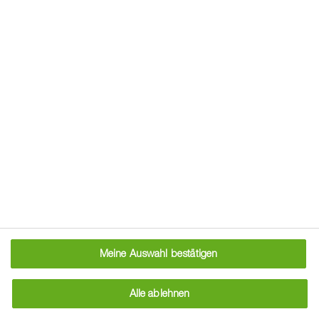
als Backgetreide
Unreif geerntet als Grünkern
Futtermittel in der Pferdezucht
Wichtigste Krankheiten, Schädlinge
:
Echter Mehltau, Braunrost
Getreidehähnchen
Wichtig ist der Einsatz von Wachstumsreglern für eine gute
Standfestigkeit und Lagervermeidung und somit stabiler
Getreideerträge.
Meine Auswahl bestätigen
Herausforderungen im Anbau:
Alle ablehnen
Verschiedene Pilzerkrankungen schwächen die