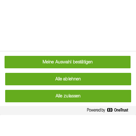
Vor allem die unterirdischen Speicherwurzeln, teilweise
auch die Laubblätter, werden als Nahrungsmittel genutzt.
Die Süßkartoffel gilt als eine der gesündesten und
nährstoffreichsten Gemüsearten (Vitaminen B6 und C, an
Kupfer, Mangan und Betacarotin ) und wird wie die
Kartoffel gekocht, gebraten, gestampft und frittiert
verzehrt.
Meine Auswahl bestätigen
Wichtigste Krankheiten, Schädlinge:
Alle ablehnen
Echter und Falscher Mehltau
Alle zulassen
Stängelfäule
Wurzelfäule
Mosaikviren
Nematoden
Wühlmäuse