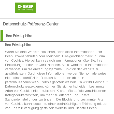
search
menu
Datenschutz-Präferenz-Center
Ihre Privatsphäre
Ihre Privatsphäre
®
Signum
Wenn Sie eine Website besuchen, kann diese Informationen über
Ihren Browser abrufen oder speichern. Dies geschieht meist in Form
von Cookies. Hierbei kann es sich um Informationen über Sie, Ihre
Das Universalfungizid für den Obst-,
Einstellungen oder Ihr Gerät handeln. Meist werden die Informationen
verwendet, um die erwartungsgemäße Funktion der Website zu
Gemüse- und Kartoffelbau
gewährleisten. Durch diese Informationen werden Sie normalerweise
nicht direkt identifiziert. Dadurch kann Ihnen aber ein
personalisierteres Web-Erlebnis geboten werden. Da wir Ihr Recht auf
Datenschutz respektieren, können Sie sich entscheiden, bestimmte
Arten von Cookies nicht zulassen. Klicken Sie auf die verschiedenen
Kategorieüberschriften, um mehr zu erfahren und unsere
Standardeinstellungen zu ändern. Die Blockierung bestimmter Arten
von Cookies kann jedoch zu einer beeinträchtigten Erfahrung mit der
von uns zur Verfügung gestellten Website und Dienste führen.