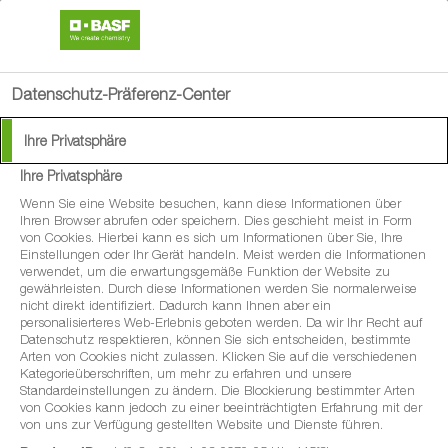
search
menu
Datenschutz-Präferenz-Center
Ihre Privatsphäre
Ihre Privatsphäre
®
Delan
WG
Wenn Sie eine Website besuchen, kann diese Informationen über
Ihren Browser abrufen oder speichern. Dies geschieht meist in Form
von Cookies. Hierbei kann es sich um Informationen über Sie, Ihre
Das Basisfungizid mit einer breiten
Einstellungen oder Ihr Gerät handeln. Meist werden die Informationen
verwendet, um die erwartungsgemäße Funktion der Website zu
Zulassung für Sonderkulturen
gewährleisten. Durch diese Informationen werden Sie normalerweise
nicht direkt identifiziert. Dadurch kann Ihnen aber ein
personalisierteres Web-Erlebnis geboten werden. Da wir Ihr Recht auf
Datenschutz respektieren, können Sie sich entscheiden, bestimmte
Arten von Cookies nicht zulassen. Klicken Sie auf die verschiedenen
Kategorieüberschriften, um mehr zu erfahren und unsere
Standardeinstellungen zu ändern. Die Blockierung bestimmter Arten
von Cookies kann jedoch zu einer beeinträchtigten Erfahrung mit der
von uns zur Verfügung gestellten Website und Dienste führen.