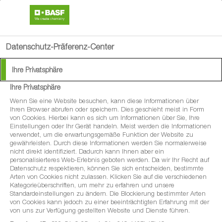
search
menu
Datenschutz-Präferenz-Center
Ihre Privatsphäre
Oidium sicher
Ihre Privatsphäre
bekämpfen
Wenn Sie eine Website besuchen, kann diese Informationen über
Ihren Browser abrufen oder speichern. Dies geschieht meist in Form
von Cookies. Hierbei kann es sich um Informationen über Sie, Ihre
Einstellungen oder Ihr Gerät handeln. Meist werden die Informationen
verwendet, um die erwartungsgemäße Funktion der Website zu
gewährleisten. Durch diese Informationen werden Sie normalerweise
Resistenzmanagement ist gefragt
nicht direkt identifiziert. Dadurch kann Ihnen aber ein
personalisierteres Web-Erlebnis geboten werden. Da wir Ihr Recht auf
Datenschutz respektieren, können Sie sich entscheiden, bestimmte
Arten von Cookies nicht zulassen. Klicken Sie auf die verschiedenen
Kategorieüberschriften, um mehr zu erfahren und unsere
Die Überwinterung erfolgt in Form von Knospeninfektionen
Standardeinstellungen zu ändern. Die Blockierung bestimmter Arten
von Cookies kann jedoch zu einer beeinträchtigten Erfahrung mit der
(Zeigertrieb) oder Kleistothecien im Kopfbereich des
von uns zur Verfügung gestellten Website und Dienste führen.
Rebstockes. Bereits geringe Niederschlagsmengen (2-3