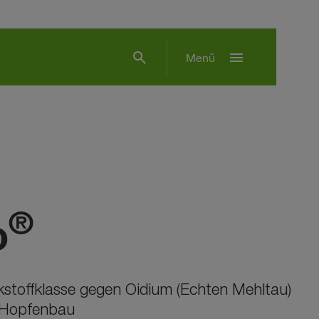
search
menu
Menü
®
o
kstoffklasse gegen Oidium (Echten Mehltau)
 Hopfenbau