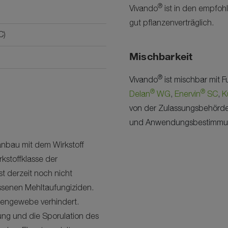
®
Vivando
ist in den empfoh
gut pflanzenverträglich.
C)
Mischbarkeit
®
Vivando
ist mischbar mit F
®
®
Delan
WG
,
Enervin
SC
,
K
von der Zulassungsbehörd
und Anwendungsbestimmunge
anbau mit dem Wirkstoff
rkstoffklasse der
 derzeit noch nicht
assenen Mehltaufungiziden.
nzengewebe verhindert.
ng und die Sporulation des