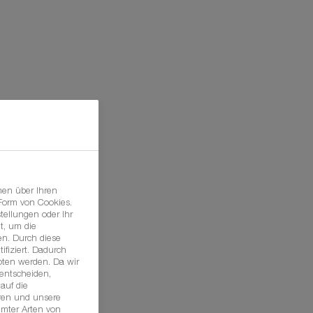
nen über Ihren
 Form von Cookies.
tellungen oder Ihr
t, um die
n. Durch diese
ifiziert. Dadurch
oten werden. Da wir
 entscheiden,
auf die
hren und unsere
mmter Arten von