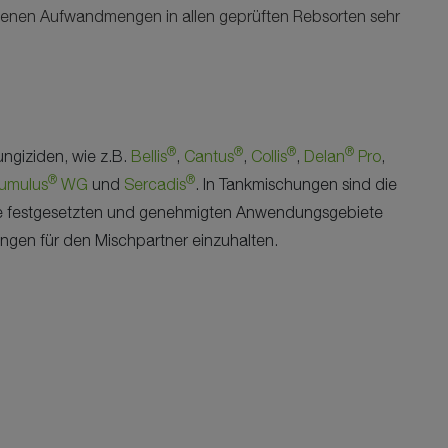
lenen Aufwandmengen in allen geprüften Rebsorten sehr
®
®
®
®
ungiziden, wie z.B.
Bellis
,
Cantus
,
Collis
,
Delan
Pro
,
®
®
umulus
WG
und
Sercadis
. In Tankmischungen sind die
e festgesetzten und genehmigten Anwendungsgebiete
n für den Mischpartner einzuhalten.