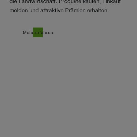
die Landwirtschaft. Produkte kaufen, Einkauf
melden und attraktive Prämien erhalten.
north_east
Mehr erfahren