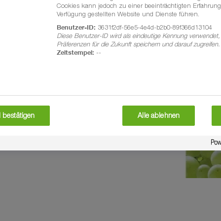
Cookies kann jedoch zu einer beeinträchtigten Erfahrung
(Gruppe K) mit dem Wirkstoff
Verfügung gestellten Website und Dienste führen.
sel in jeder Oidium Spritzfolge
Benutzer-ID:
3631f2df-56e5-4e4d-b2b0-89f366d13104
Diese Benutzer-ID wird als eindeutige Kennung verwendet,
n aktives Resistenzmanagement.
Präferenzen für die Zukunft speichern und darauf zugreifen.
zigartige Wirkstoffverteilung
Zeitstempel:
--
 bestätigen
Alle ablehnen