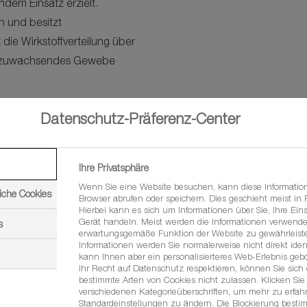
em Einsatz erzielt.
 und besitzt
 die Wirkstoffverteilung über
on zuwachsendes Gewebe
ens von wirkstoffresistenten
Datenschutz-Präferenz-Center
Bedingungen eine
lossen werden. Die von der
Ihre Privatsphäre
aximale Anzahl der
Wenn Sie eine Website besuchen, kann diese Informatio
iche Cookies
Browser abrufen oder speichern. Dies geschieht meist in
Hierbei kann es sich um Informationen über Sie, Ihre Eins
Gerät handeln. Meist werden die Informationen verwende
s
erwartungsgemäße Funktion der Website zu gewährleiste
Informationen werden Sie normalerweise nicht direkt ident
kann Ihnen aber ein personalisierteres Web-Erlebnis geb
Ihr Recht auf Datenschutz respektieren, können Sie sich
bestimmte Arten von Cookies nicht zulassen. Klicken Sie 
verschiedenen Kategorieüberschriften, um mehr zu erfa
Standardeinstellungen zu ändern. Die Blockierung besti