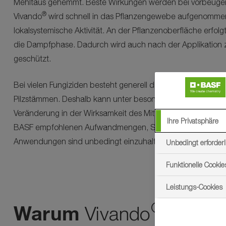
Mehltaus gehemmt. Beste Wirkungen werden bei vorbeugend
®
Vivando
wird schnell in das Pflanzengewebe aufgenommen
lokalsystemische Aktivität. An der Pflanzenoberfläche erfolgt
die Dampfphase. Dadurch wird auch nach der Applikati
geschützt.
Bei vielen Fungiziden besteht generell das Risiko des Auftret
Pilzstämmen. Deshalb kann unter besonders ungünstigen 
Veränderung in der Wirksamkeit des Mittels nicht ausgesch
Ihre Privatsphäre
BASF empfohlenen Aufwandmengen, Spritzintervalle und m
Anwendungen sind unbedingt einzuhalten.
Unbedingt erforderl
Funktionelle Cookie
Leistungs-Cookies
®
Warum
Vivando
?